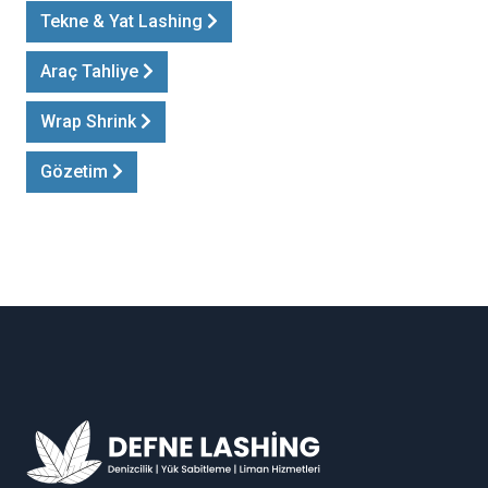
Tekne & Yat Lashing
Araç Tahliye
Wrap Shrink
Gözetim